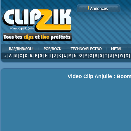
#
|
A
|
B
|
C
|
D
|
E
|
F
|
G
|
H
|
I
|
J
|
K
|
L
|
M
|
N
|
O
|
P
|
Q
|
R
|
S
|
T
|
U
|
V
|
W
|
X
|
Video Clip Anjulie : Boo