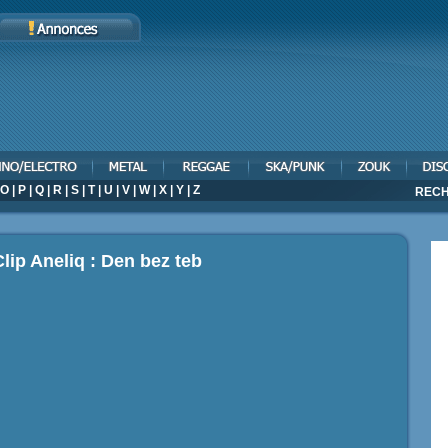
O
|
P
|
Q
|
R
|
S
|
T
|
U
|
V
|
W
|
X
|
Y
|
Z
RECH
lip Aneliq : Den bez teb