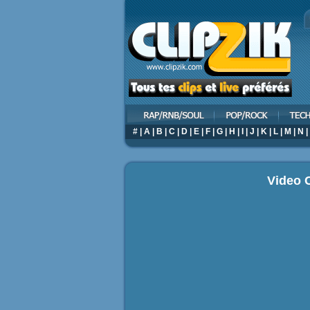
#
|
A
|
B
|
C
|
D
|
E
|
F
|
G
|
H
|
I
|
J
|
K
|
L
|
M
|
N
|
Video C