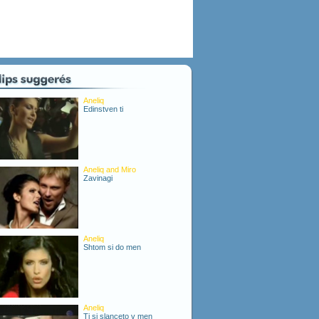
Aneliq
Edinstven ti
Aneliq and Miro
Zavinagi
Aneliq
Shtom si do men
Aneliq
Ti si slanceto v men