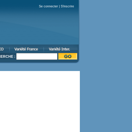
Se connecter
|
S'inscrire
ERCHE :