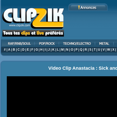
#
|
A
|
B
|
C
|
D
|
E
|
F
|
G
|
H
|
I
|
J
|
K
|
L
|
M
|
N
|
O
|
P
|
Q
|
R
|
S
|
T
|
U
|
V
|
W
|
X
|
Video Clip Anastacia : Sick and