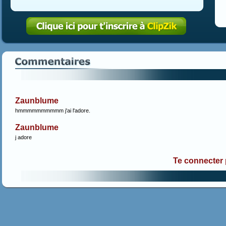
Zaunblume
hmmmmmmmmmm j'ai l'adore.
Zaunblume
j adore
Te connecter