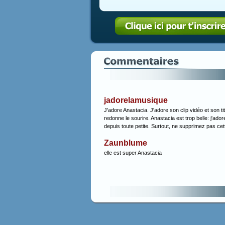
jadorelamusique
J'adore Anastacia. J'adore son clip vidéo et son t
redonne le sourire. Anastacia est trop belle: j'ado
depuis toute petite. Surtout, ne supprimez pas cett
Zaunblume
elle est super Anastacia