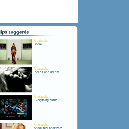
Anastacia
Boom
Anastacia
Pieces of a dream
Anastacia
Everything burns
Anastacia
Absolutely positively