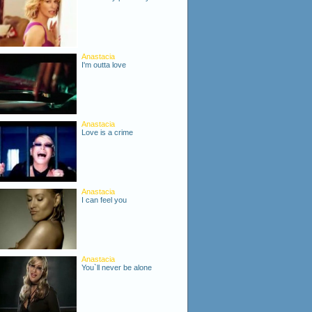
Anastacia
I'm outta love
Anastacia
Love is a crime
Anastacia
I can feel you
Anastacia
You`ll never be alone