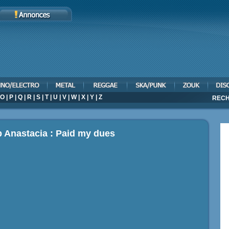
O
|
P
|
Q
|
R
|
S
|
T
|
U
|
V
|
W
|
X
|
Y
|
Z
RECH
p Anastacia : Paid my dues