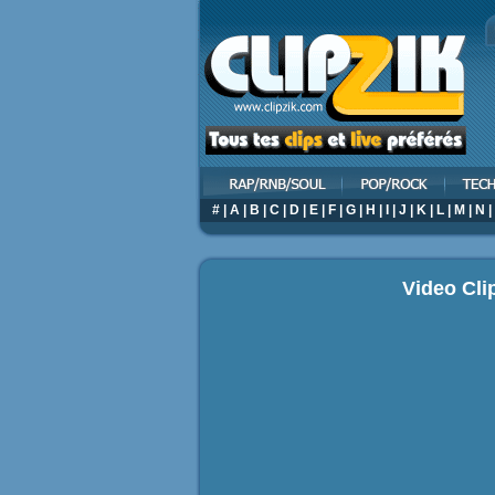
#
|
A
|
B
|
C
|
D
|
E
|
F
|
G
|
H
|
I
|
J
|
K
|
L
|
M
|
N
|
Video Cli