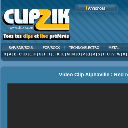
#
|
A
|
B
|
C
|
D
|
E
|
F
|
G
|
H
|
I
|
J
|
K
|
L
|
M
|
N
|
O
|
P
|
Q
|
R
|
S
|
T
|
U
|
V
|
W
|
X
|
Video Clip Alphaville : Red 