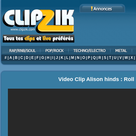
#
|
A
|
B
|
C
|
D
|
E
|
F
|
G
|
H
|
I
|
J
|
K
|
L
|
M
|
N
|
O
|
P
|
Q
|
R
|
S
|
T
|
U
|
V
|
W
|
X
|
Video Clip Alison hinds : Roll 