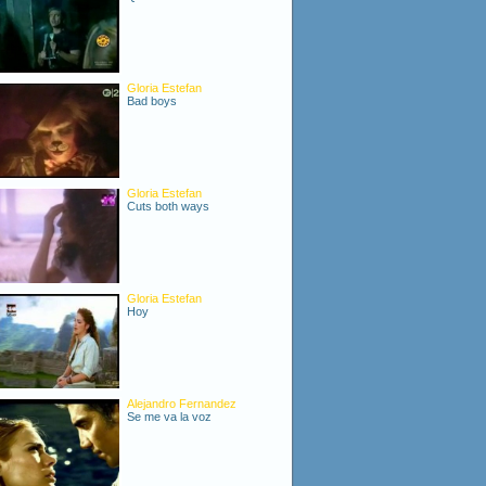
Gloria Estefan
Bad boys
Gloria Estefan
Cuts both ways
Gloria Estefan
Hoy
Alejandro Fernandez
Se me va la voz