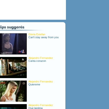
Gloria Estefan
Can't stay away from you
Alejandro Fernandez
Canta corazon
Alejandro Fernandez
Quiereme
Alejandro Fernandez
Que lastima