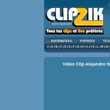
#
|
A
|
B
|
C
|
D
|
E
|
F
|
G
|
H
|
I
|
J
|
K
|
L
|
M
|
N
|
Video Clip Alejandro fe