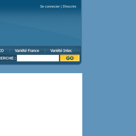
Se connecter
|
S'inscrire
ERCHE :