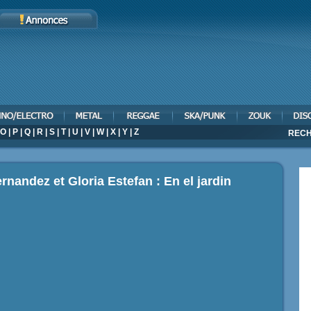
O
|
P
|
Q
|
R
|
S
|
T
|
U
|
V
|
W
|
X
|
Y
|
Z
RECH
rnandez et Gloria Estefan : En el jardin