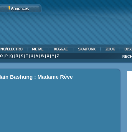
O
|
P
|
Q
|
R
|
S
|
T
|
U
|
V
|
W
|
X
|
Y
|
Z
RECH
Alain Bashung : Madame Rêve