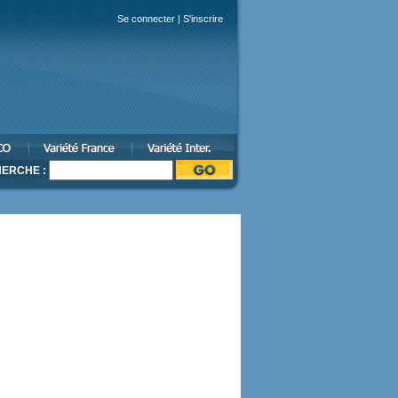
Se connecter
|
S'inscrire
ERCHE :