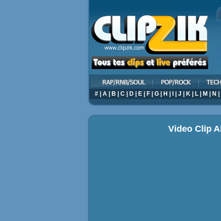
#
|
A
|
B
|
C
|
D
|
E
|
F
|
G
|
H
|
I
|
J
|
K
|
L
|
M
|
N
|
Video Clip 