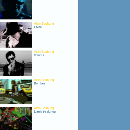
Alain Bashung
Elvire
Alain Bashung
Volutes
Alain Bashung
Bombez
Alain Bashung
L'arrivée du tour