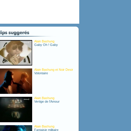
Alain Bashung
Gaby Oh ! Gaby
Alain Bashung et Noir Desir
Volontaire
Alain Bashung
Vertige de l'Amour
Alain Bashung
Fantaisie militaire