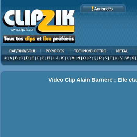
#
|
A
|
B
|
C
|
D
|
E
|
F
|
G
|
H
|
I
|
J
|
K
|
L
|
M
|
N
|
O
|
P
|
Q
|
R
|
S
|
T
|
U
|
V
|
W
|
X
|
Video Clip Alain Barriere : Elle etai