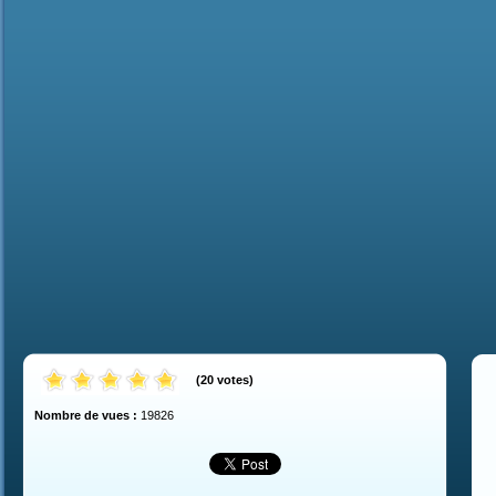
(
20
votes
)
Nombre de vues :
19826