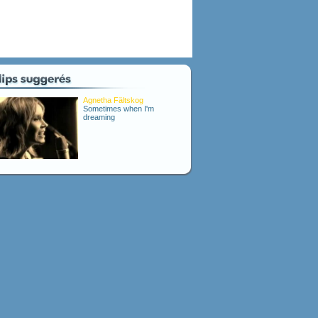
Agnetha Fältskog
Sometimes when I'm
dreaming