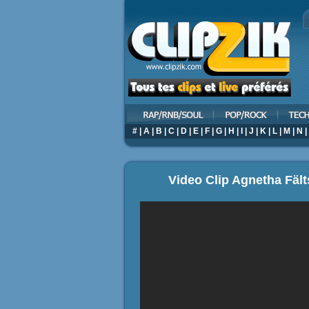
#
|
A
|
B
|
C
|
D
|
E
|
F
|
G
|
H
|
I
|
J
|
K
|
L
|
M
|
N
|
Video Clip Agnetha Fä