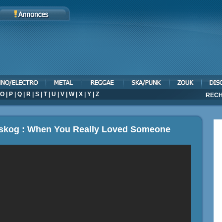
O
|
P
|
Q
|
R
|
S
|
T
|
U
|
V
|
W
|
X
|
Y
|
Z
RECH
ltskog : When You Really Loved Someone