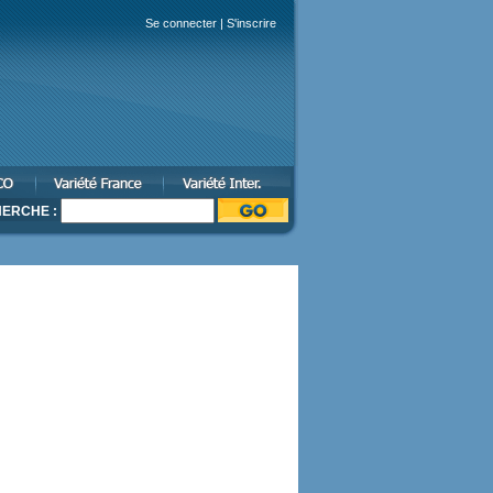
Se connecter
|
S'inscrire
ERCHE :