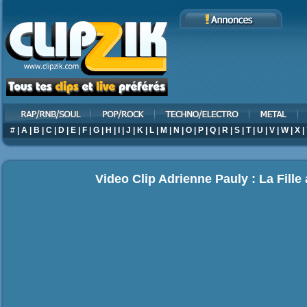
#
|
A
|
B
|
C
|
D
|
E
|
F
|
G
|
H
|
I
|
J
|
K
|
L
|
M
|
N
|
O
|
P
|
Q
|
R
|
S
|
T
|
U
|
V
|
W
|
X
|
Video Clip Adrienne Pauly : La Fille