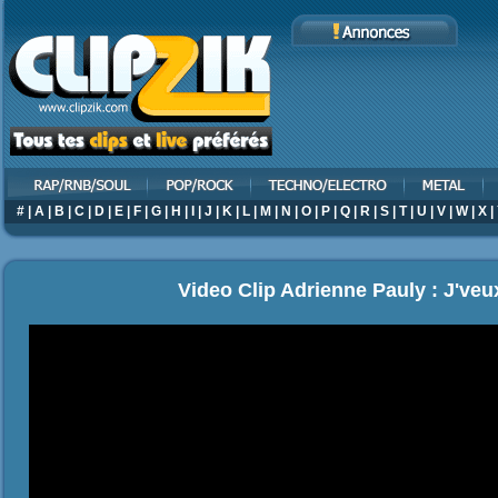
#
|
A
|
B
|
C
|
D
|
E
|
F
|
G
|
H
|
I
|
J
|
K
|
L
|
M
|
N
|
O
|
P
|
Q
|
R
|
S
|
T
|
U
|
V
|
W
|
X
|
Video Clip Adrienne Pauly : J've