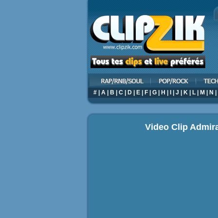
#
|
A
|
B
|
C
|
D
|
E
|
F
|
G
|
H
|
I
|
J
|
K
|
L
|
M
|
N
|
Video Clip Admiral