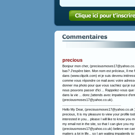
precious
Bonjour mon cher, (preciousmoses17@yahoo.co.uk
bas? J'espère bien. Mon nom est précieux, Il me fait
dans (www.clipzik.com) et je suis devenu intéressé 
comme vous répondre ce mail avec votre adresse e
donner ma photo pour que vous sachiez qui je s
nous pouvons passer d'ici ... Rappelez-vous que l
dans la vie ... donc j'attends avec impatience d'e
(preciousmoses17@yahoo.co.uk).
.................................................................
Hello My Dear, (preciousmoses17@yahoo.co.uk ) H
precious, It is my pleasure to view your profile t
interested in you... please I will like to know you mo
my email not in the site, so that I can give you 
(preciousmoses17@yahoo.co.uk) believe we can mo
matters a lot in life... so I am waiting impatient