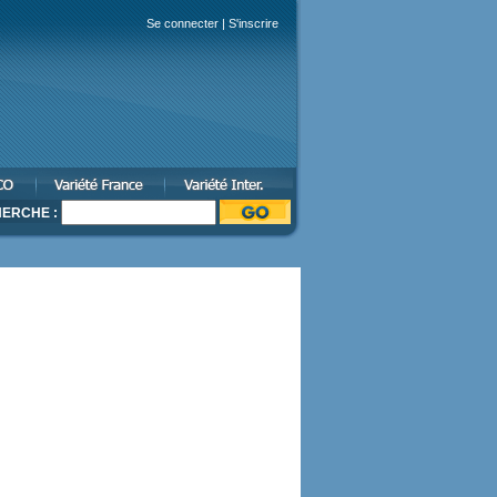
Se connecter
|
S'inscrire
ERCHE :