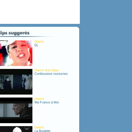
Diam's
Dj
Diam's feat Vitaa
Confessions nocturnes
Diam's
Ma France à Moi
Diam's
La Boulette