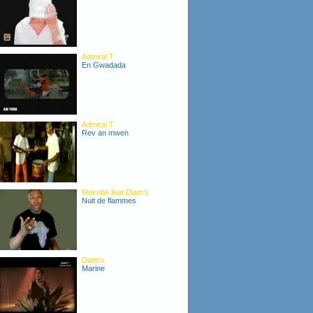
Admiral T
En Gwadada
Admiral T
Rev an mwen
Mokobé feat Diam's
Nuit de flammes
Diam's
Marine