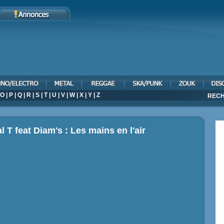
O
|
P
|
Q
|
R
|
S
|
T
|
U
|
V
|
W
|
X
|
Y
|
Z
RECH
 T feat Diam's : Les mains en l'air