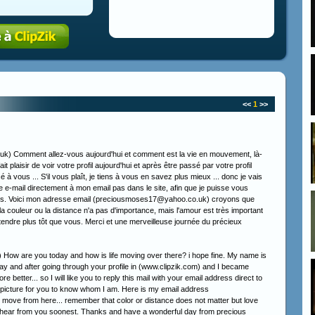
<<
1
>>
) Comment allez-vous aujourd'hui et comment est la vie en mouvement, là-
 plaisir de voir votre profil aujourd'hui et après être passé par votre profil
à vous ... S'il vous plaît, je tiens à vous en savez plus mieux ... donc je vais
-mail directement à mon email pas dans le site, afin que je puisse vous
uis. Voici mon adresse email (preciousmoses17@yahoo.co.uk) croyons que
a couleur ou la distance n'a pas d'importance, mais l'amour est très important
ntendre plus tôt que vous. Merci et une merveilleuse journée du précieux
ow are you today and how is life moving over there? i hope fine. My name is
oday and after going through your profile in (www.clipzik.com) and I became
re better... so I will like you to reply this mail with your email address direct to
my picture for you to know whom I am. Here is my email address
ve from here... remember that color or distance does not matter but love
ly to hear from you soonest. Thanks and have a wonderful day from precious