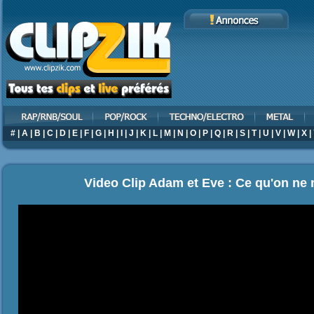
#
|
A
|
B
|
C
|
D
|
E
|
F
|
G
|
H
|
I
|
J
|
K
|
L
|
M
|
N
|
O
|
P
|
Q
|
R
|
S
|
T
|
U
|
V
|
W
|
X
|
Video Clip Adam et Eve : Ce qu'on ne 