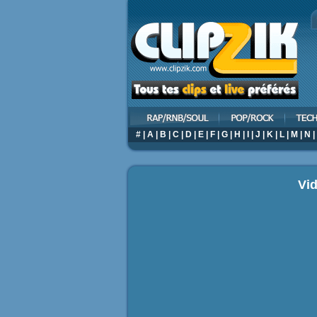
#
|
A
|
B
|
C
|
D
|
E
|
F
|
G
|
H
|
I
|
J
|
K
|
L
|
M
|
N
|
Vi