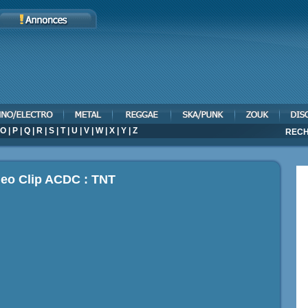
O
|
P
|
Q
|
R
|
S
|
T
|
U
|
V
|
W
|
X
|
Y
|
Z
RECH
deo Clip ACDC : TNT