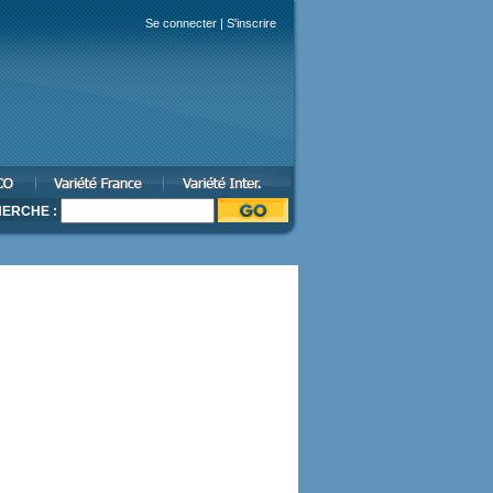
Se connecter
|
S'inscrire
ERCHE :