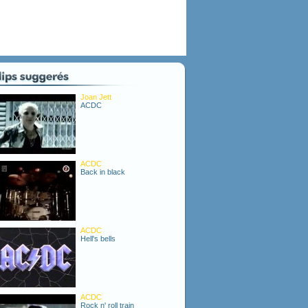
Joan Jett
ACDC
ACDC
Back in black
ACDC
Hell's bells
ACDC
Rock n' roll train