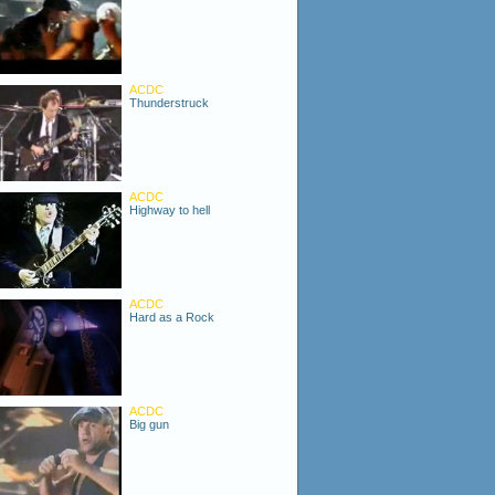
ACDC
Thunderstruck
ACDC
Highway to hell
ACDC
Hard as a Rock
ACDC
Big gun