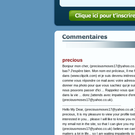
precious
Bonjour mon cher, (preciousmoses17@yahoo.co.uk
bas? J'espère bien. Mon nom est précieux, Il me fait
dans (www.clipzik.com) et je suis devenu intéressé 
comme vous répondre ce mail avec votre adresse e
donner ma photo pour que vous sachiez qui je s
nous pouvons passer d'ici ... Rappelez-vous que l
dans la vie ... donc j'attends avec impatience d'e
(preciousmoses17@yahoo.co.uk).
.................................................................
Hello My Dear, (preciousmoses17@yahoo.co.uk ) H
precious, It is my pleasure to view your profile t
interested in you... please I will like to know you mo
my email not in the site, so that I can give you 
(preciousmoses17@yahoo.co.uk) believe we can mo
matters a lot in life... so I am waiting impatient