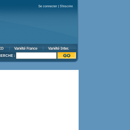
Se connecter
|
S'inscrire
ERCHE :