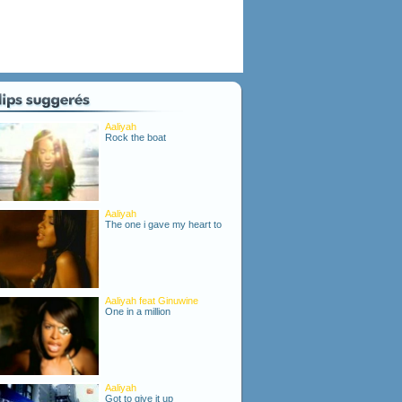
Aaliyah
Rock the boat
Aaliyah
The one i gave my heart to
Aaliyah feat Ginuwine
One in a million
Aaliyah
Got to give it up