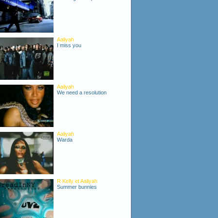
Aaliyah
I miss you
Aaliyah
We need a resolution
Aaliyah
Warda
R Kelly et Aaliyah
Summer bunnies