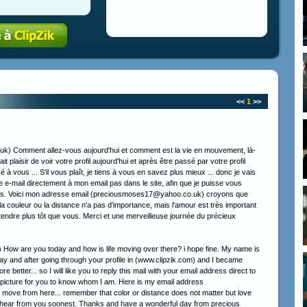
<<
1
>>
) Comment allez-vous aujourd'hui et comment est la vie en mouvement, là-
 plaisir de voir votre profil aujourd'hui et après être passé par votre profil
à vous ... S'il vous plaît, je tiens à vous en savez plus mieux ... donc je vais
-mail directement à mon email pas dans le site, afin que je puisse vous
uis. Voici mon adresse email (preciousmoses17@yahoo.co.uk) croyons que
a couleur ou la distance n'a pas d'importance, mais l'amour est très important
ntendre plus tôt que vous. Merci et une merveilleuse journée du précieux
ow are you today and how is life moving over there? i hope fine. My name is
oday and after going through your profile in (www.clipzik.com) and I became
re better... so I will like you to reply this mail with your email address direct to
my picture for you to know whom I am. Here is my email address
ve from here... remember that color or distance does not matter but love
ly to hear from you soonest. Thanks and have a wonderful day from precious