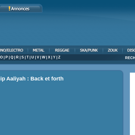
O
|
P
|
Q
|
R
|
S
|
T
|
U
|
V
|
W
|
X
|
Y
|
Z
RECH
ip Aaliyah : Back et forth