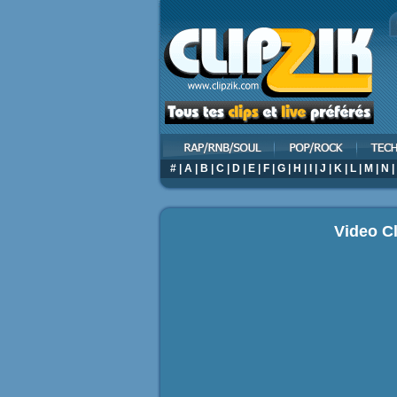
#
|
A
|
B
|
C
|
D
|
E
|
F
|
G
|
H
|
I
|
J
|
K
|
L
|
M
|
N
|
Video Cl