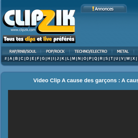
#
|
A
|
B
|
C
|
D
|
E
|
F
|
G
|
H
|
I
|
J
|
K
|
L
|
M
|
N
|
O
|
P
|
Q
|
R
|
S
|
T
|
U
|
V
|
W
|
X
|
Video Clip A cause des garçons : A ca