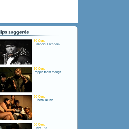
50 Cent
Financial Freedom
50 Cent
Poppin them thangs
50 Cent
Funeral music
50 Cent
Flight 187