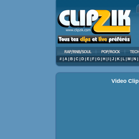
#
|
A
|
B
|
C
|
D
|
E
|
F
|
G
|
H
|
I
|
J
|
K
|
L
|
M
|
N
|
Video Cli