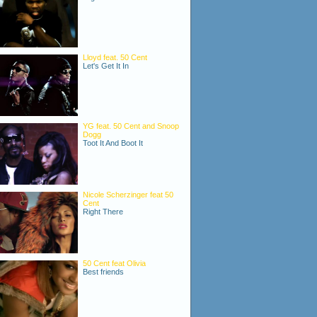
Lloyd feat. 50 Cent
Let's Get It In
YG feat. 50 Cent and Snoop
Dogg
Toot It And Boot It
Nicole Scherzinger feat 50
Cent
Right There
50 Cent feat Olivia
Best friends