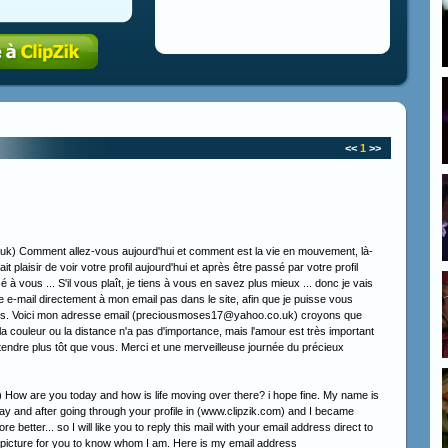
<<
1
>>
) Comment allez-vous aujourd'hui et comment est la vie en mouvement, là-
 plaisir de voir votre profil aujourd'hui et après être passé par votre profil
à vous ... S'il vous plaît, je tiens à vous en savez plus mieux ... donc je vais
-mail directement à mon email pas dans le site, afin que je puisse vous
uis. Voici mon adresse email (preciousmoses17@yahoo.co.uk) croyons que
a couleur ou la distance n'a pas d'importance, mais l'amour est très important
ntendre plus tôt que vous. Merci et une merveilleuse journée du précieux
ow are you today and how is life moving over there? i hope fine. My name is
oday and after going through your profile in (www.clipzik.com) and I became
re better... so I will like you to reply this mail with your email address direct to
my picture for you to know whom I am. Here is my email address