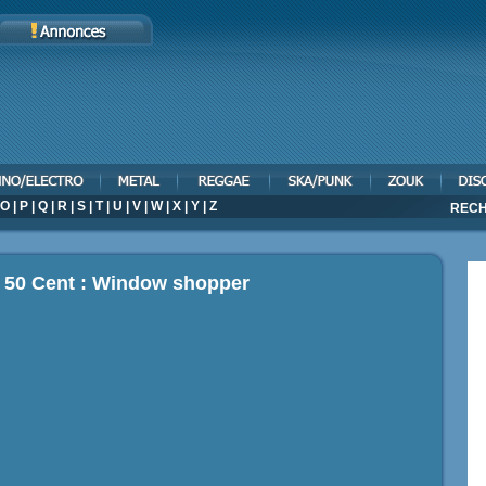
O
|
P
|
Q
|
R
|
S
|
T
|
U
|
V
|
W
|
X
|
Y
|
Z
RECH
p 50 Cent : Window shopper