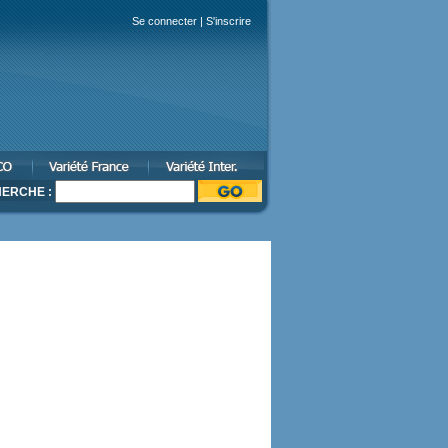
Se connecter
|
S'inscrire
ERCHE :