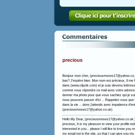
precious
Bonjour mon cher, (preciousmoses17@yahoo.co.uk
bas? J'espère bien. Mon nom est précieux, Il me fait
dans (www.clipzik.com) et je suis devenu intéressé 
comme vous répondre ce mail avec votre adresse e
donner ma photo pour que vous sachiez qui je s
nous pouvons passer d'ici ... Rappelez-vous que l
dans la vie ... donc j'attends avec impatience d'e
(preciousmoses17@yahoo.co.uk).
.................................................................
Hello My Dear, (preciousmoses17@yahoo.co.uk ) H
precious, It is my pleasure to view your profile t
interested in you... please I will like to know you mo
my email not in the site, so that I can give you 