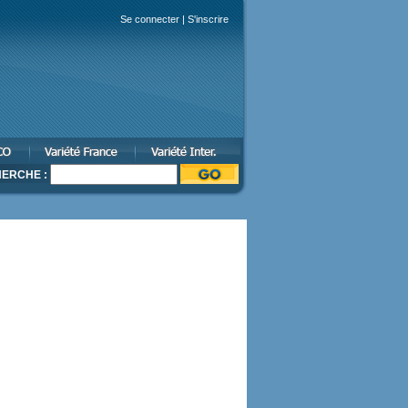
Se connecter
|
S'inscrire
ERCHE :