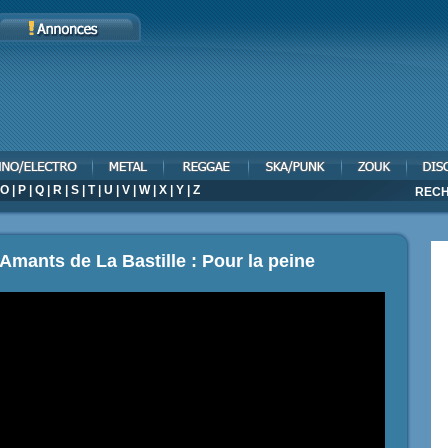
O
|
P
|
Q
|
R
|
S
|
T
|
U
|
V
|
W
|
X
|
Y
|
Z
RECH
Amants de La Bastille : Pour la peine