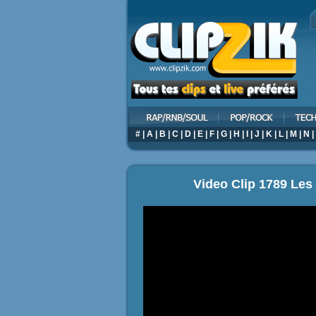
#
|
A
|
B
|
C
|
D
|
E
|
F
|
G
|
H
|
I
|
J
|
K
|
L
|
M
|
N
|
Video Clip 1789 Les 