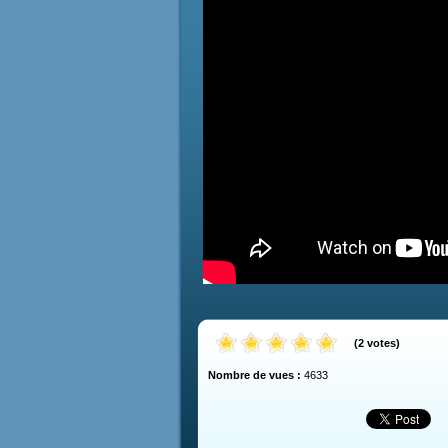
(
2
votes
)
Nombre de vues :
4633