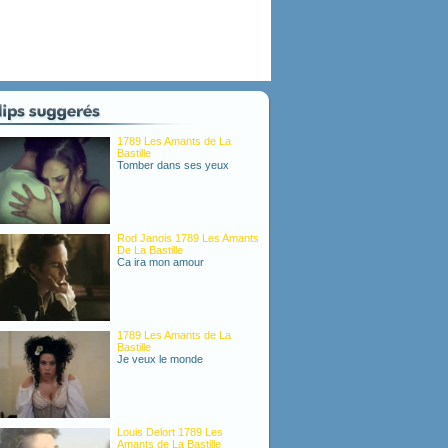
1789 Les Amants de La
Bastille
Tomber dans ses yeux
Rod Janois 1789 Les Amants
De La Bastille
Ca ira mon amour
1789 Les Amants de La
Bastille
Je veux le monde
Louis Delort 1789 Les
Amants de La Bastille