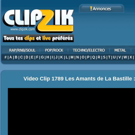
#
|
A
|
B
|
C
|
D
|
E
|
F
|
G
|
H
|
I
|
J
|
K
|
L
|
M
|
N
|
O
|
P
|
Q
|
R
|
S
|
T
|
U
|
V
|
W
|
X
|
Video Clip 1789 Les Amants de La Bastille 